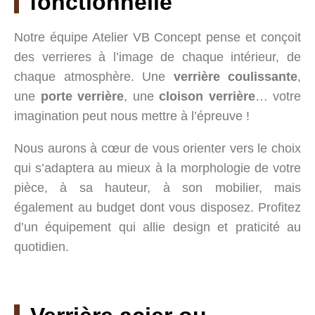
fonctionnelle
Notre équipe Atelier VB Concept pense et conçoit
des verrieres à l’image de chaque intérieur, de
chaque atmosphère. Une
verrière coulissante
,
une
porte verrière
, une
cloison verrière
… votre
ESCALIERS
imagination peut nous mettre à l’épreuve !
VERRIERES
Nous aurons à cœur de vous orienter vers le choix
GARDE CORPS
qui s’adaptera au mieux à la morphologie de votre
PORTAILS
pièce, à sa hauteur, à son mobilier, mais
PERGOLAS
également au budget dont vous disposez. Profitez
MOBILIER SUR MESURE
d’un équipement qui allie design et praticité au
quotidien.
PRÉSENTATION
NOS RÉALISATIONS
LES ACTUALITÉS