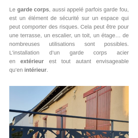
Le
garde corps
, aussi appelé parfois garde fou,
VERRIERES
est un élément de sécurité sur un espace qui
GARDE CORPS
peut comporter des risques. Cela peut être pour
PORTAILS
une terrasse, un escalier, un toit, un étage… de
PERGOLAS
nombreuses utilisations sont possibles.
MOBILIER SUR MESURE
L’installation d’un garde corps acier
en
extérieur
est tout autant envisageable
PRÉSENTATION
qu’en
intérieur
.
NOS RÉALISATIONS
LES ACTUALITÉS
ACIER CORTEN